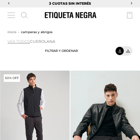
3 CUOTAS SIN INTERÉS
inicio
•
camperas y abrigos
VER TODOS
CUERO
LANA
FILTRAR Y ORDENAR
50% OFF