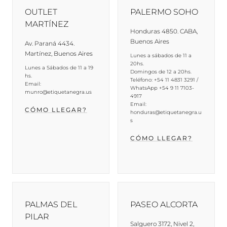
OUTLET
PALERMO SOHO
MARTÍNEZ
Honduras 4850. CABA,
Buenos Aires
Av. Paraná 4434.
Martínez, Buenos Aires
Lunes a sábados de 11 a
20hs.
Lunes a Sábados de 11 a 19
Domingos de 12 a 20hs.
hs.
Teléfono: +54 11 4831 3291 /
Email:
WhatsApp +54 9 11 7103-
munro@etiquetanegra.us
4917
Email:
CÓMO LLEGAR?
honduras@etiquetanegra.u
s
CÓMO LLEGAR?
PALMAS DEL
PASEO ALCORTA
PILAR
Salguero 3172, Nivel 2,