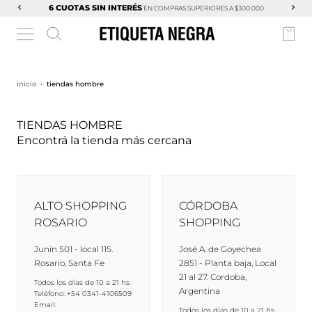
6 CUOTAS SIN INTERÉS
EN COMPRAS SUPERIORES A $300.000
inicio
•
tiendas hombre
TIENDAS HOMBRE
Encontrá la tienda más cercana
ALTO SHOPPING
CÓRDOBA
ROSARIO
SHOPPING
Junín 501 - local 115.
José A. de Goyechea
Rosario, Santa Fe
2851 - Planta baja, Local
21 al 27. Cordoba,
Todos los días de 10 a 21 hs.
Argentina
Teléfono: +54 0341-4106509
Email:
Todos los días de 10 a 21 hs.