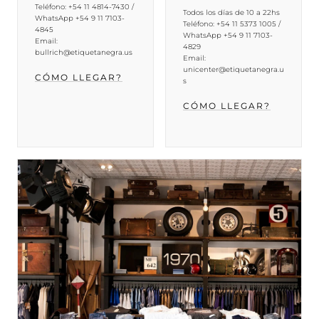
Teléfono: +54 11 4814-7430 /
Todos los días de 10 a 22hs
WhatsApp +54 9 11 7103-
Teléfono: +54 11 5373 1005 /
4845
WhatsApp +54 9 11 7103-
Email:
4829
bullrich@etiquetanegra.us
Email:
unicenter@etiquetanegra.u
CÓMO LLEGAR?
s
CÓMO LLEGAR?