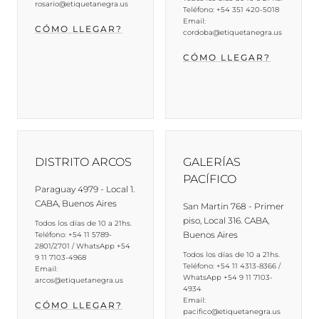
rosario@etiquetanegra.us
Teléfono: +54 351 420-5018
Email:
CÓMO LLEGAR?
cordoba@etiquetanegra.us
CÓMO LLEGAR?
DISTRITO ARCOS
GALERÍAS
PACÍFICO
Paraguay 4979 - Local 1.
CABA, Buenos Aires
San Martin 768 - Primer
piso, Local 316. CABA,
Todos los días de 10 a 21hs.
Buenos Aires
Teléfono: +54 11 5789-
2801/2701 / WhatsApp +54
Todos los días de 10 a 21hs.
9 11 7103-4968
Teléfono: +54 11 4313-8366 /
Email:
WhatsApp +54 9 11 7103-
arcos@etiquetanegra.us
4934
Email:
CÓMO LLEGAR?
pacifico@etiquetanegra.us