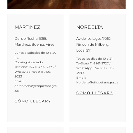
MARTÍNEZ
NORDELTA
Dardo Rocha 1366.
Av de los lagos 7010,
Martínez, Buenos Aires
Rincon de Milberg,
Local 27
Lunes a Sábados de 10 a 20
hs.
Todos los días de 10 a 21
Domingos cerrado.
Teléfono: 11-5861-2727 /
Teléfono: +54 11 4792-7373 /
WhatsApp +54 9 11 7103-
WhatsApp +54 9 11 7103-
4999
5033
Email:
Email:
Nordelta@etiquetanegra.us
dardorocha@etiquetanegra
.us
CÓMO LLEGAR?
CÓMO LLEGAR?