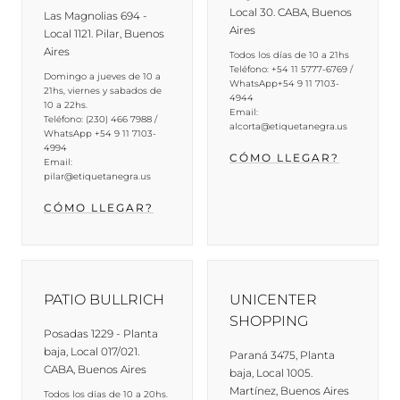
Local 30. CABA, Buenos
Las Magnolias 694 -
Aires
Local 1121. Pilar, Buenos
Aires
Todos los días de 10 a 21hs
Teléfono: +54 11 5777-6769 /
Domingo a jueves de 10 a
WhatsApp+54 9 11 7103-
21hs, viernes y sabados de
4944
10 a 22hs.
Email:
Teléfono: (230) 466 7988 /
alcorta@etiquetanegra.us
WhatsApp +54 9 11 7103-
4994
CÓMO LLEGAR?
Email:
pilar@etiquetanegra.us
CÓMO LLEGAR?
PATIO BULLRICH
UNICENTER
SHOPPING
Posadas 1229 - Planta
baja, Local 017/021.
Paraná 3475, Planta
CABA, Buenos Aires
baja, Local 1005.
Martínez, Buenos Aires
Todos los días de 10 a 20hs.