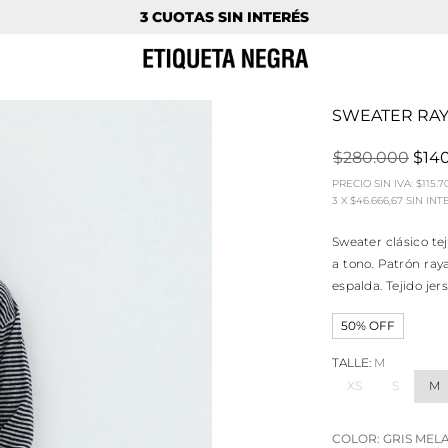
3 CUOTAS SIN INTERÉS
SWEATER RA
$280.000
$14
PRECIO SIN IVA:
$115.7
3
X
$46.666,67
SIN INT
Sweater clásico te
a tono. Patrón ray
espalda. Tejido je
50% OFF
TALLE:
M
XS
S
M
COLOR:
GRIS MEL