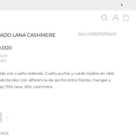
SKU:
0433072230402
YADO LANA CASHMERE
0.000
02,48
ERÉS
jido con cuello redondo. Cuello, puños y ruedo tejidos en ribb
ado bicolor con diferencia de ancho entre frente, mangas y
rsey 70% lana, 30% cashmere.
L
ANGE