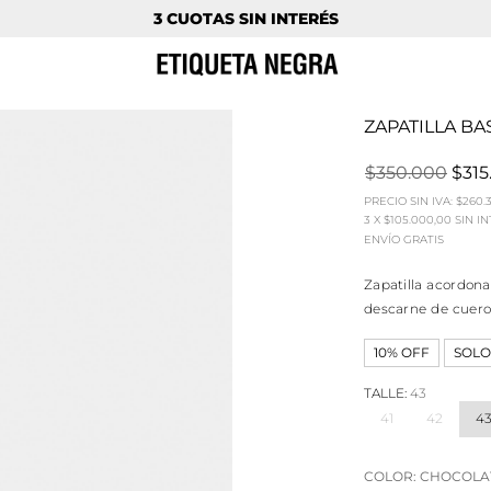
3 CUOTAS SIN INTERÉS
ZAPATILLA B
$350.000
$315
PRECIO SIN IVA:
$260.
3
X
$105.000,00
SIN I
ENVÍO GRATIS
Zapatilla acordon
descarne de cuero
10% OFF
SOLO
TALLE:
43
41
42
4
COLOR:
CHOCOLA