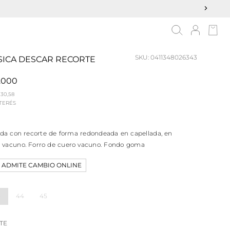
SKU:
0411348026343
ASICA DESCAR RECORTE
.000
330,58
NTERÉS
ada con recorte de forma redondeada en capellada, en
 vacuno. Forro de cuero vacuno. Fondo goma
 ADMITE CAMBIO ONLINE
3
44
45
TE