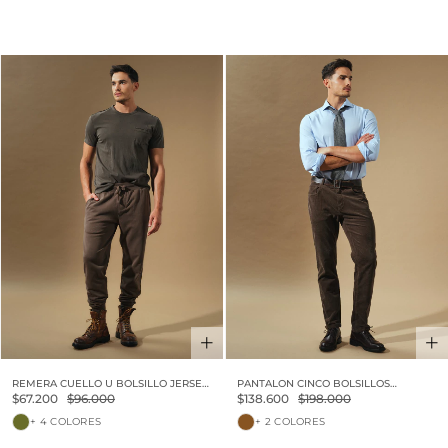
30% OFF
30% OFF
REMERA CUELLO U BOLSILLO JERSEY
PANTALON CINCO BOLSILLOS
PESADO VINTAGE
CORDEROY VINTAGE
$67.200
$96.000
$138.600
$198.000
+ 4 COLORES
+ 2 COLORES