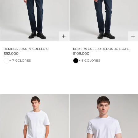
REMERA LUXURY CUELLO U
REMERA CUELLO REDONDO BOXY
LUXURY TOUCH
$92.000
$109.000
+ 7 COLORES
+ 3 COLORES
30% OFF