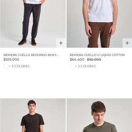
REMERA CUELLO REDONDO BOXY
REMERA CUELLO U LIQUID COTTON
LUXURY TOUCH
$109.000
$64.400
$92.000
+ 3 COLORES
+ 5 COLORES