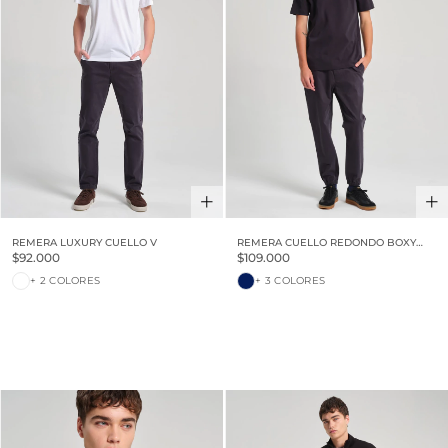
REMERA LUXURY CUELLO V
REMERA CUELLO REDONDO BOXY
LUXURY TOUCH
$92.000
$109.000
+ 2 COLORES
+ 3 COLORES
30% OFF