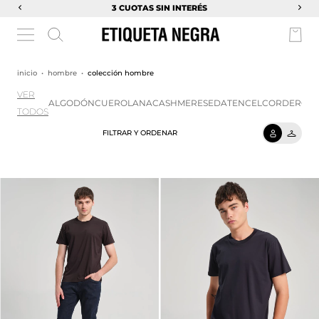
3 CUOTAS SIN INTERÉS
inicio
•
hombre
•
colección hombre
VER
ALGODÓN
CUERO
LANA
CASHMERE
SEDA
TENCEL
CORDEROY
TODOS
FILTRAR Y ORDENAR