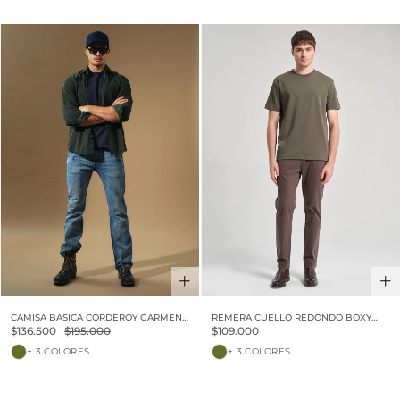
30% OFF
CAMISA BASICA CORDEROY GARMENT
REMERA CUELLO REDONDO BOXY
DYE VINTAGE
LUXURY TOUCH
$136.500
$195.000
$109.000
+ 3 COLORES
+ 3 COLORES