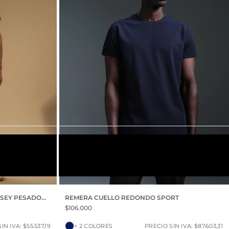
AZUL MARINO
S
M
L
XL
XXL
RSEY PESADO
REMERA CUELLO REDONDO SPORT
$106.000
IN IVA: $55.537,19
+ 2 COLORES
PRECIO SIN IVA: $87.603,31