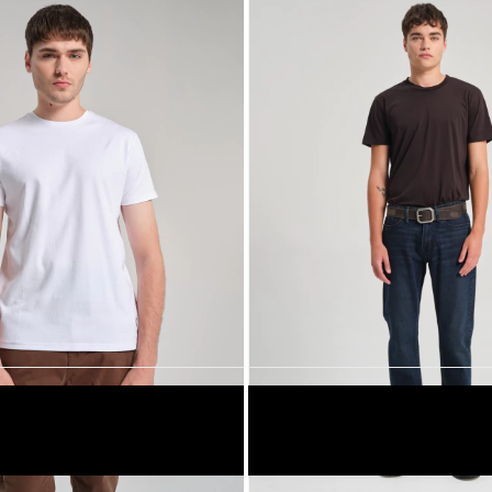
AZUL OSCURO
28
30
31
32
33
34
38