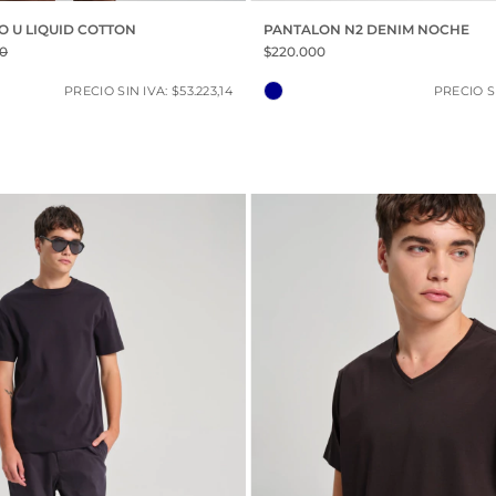
O U LIQUID COTTON
PANTALON N2 DENIM NOCHE
00
$220.000
PRECIO SIN IVA: $53.223,14
PRECIO SI