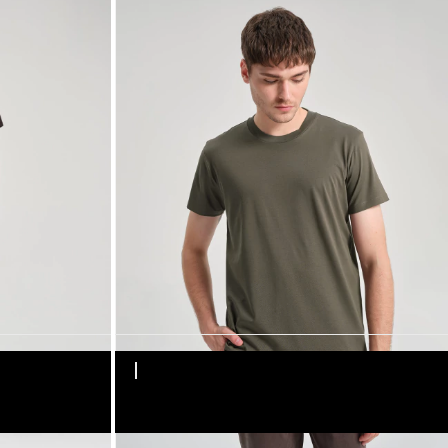
S
M
L
XL
XXL