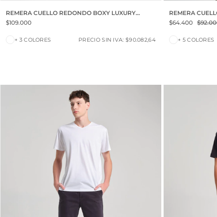
REMERA CUELLO REDONDO BOXY LUXURY
REMERA CUELL
TOUCH
$109.000
$64.400
$92.0
+ 3 COLORES
PRECIO SIN IVA: $90.082,64
+ 5 COLORES