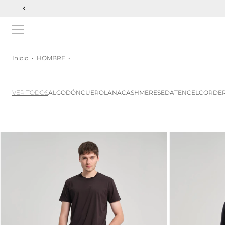
Inicio
•
HOMBRE
•
VER TODOS
ALGODÓN
CUERO
LANA
CASHMERE
SEDA
TENCEL
CORDE