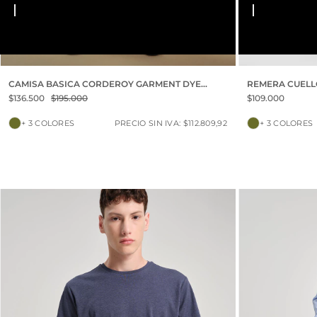
S
M
L
XL
S
M
L
XL
XXL
CAMISA BASICA CORDEROY GARMENT DYE
REMERA CUELL
VINTAGE
TOUCH
$136.500
$195.000
$109.000
+ 3 COLORES
PRECIO SIN IVA: $112.809,92
+ 3 COLORES
30% OFF