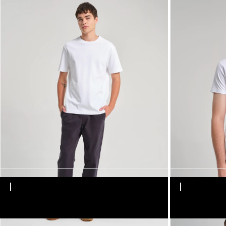
30% OFF
S
M
L
XL
XXL
S
M
L
XL
XXL