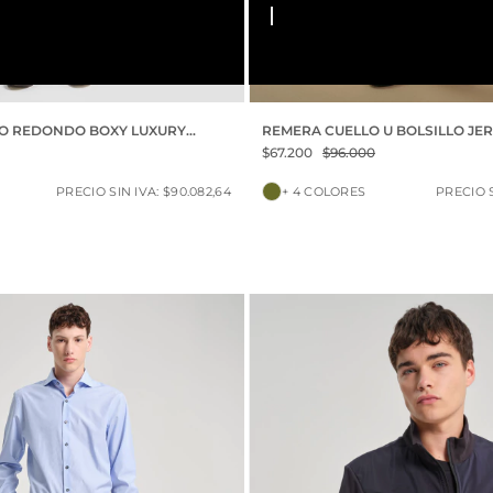
S
M
L
XL
XXL
O REDONDO BOXY LUXURY
REMERA CUELLO U BOLSILLO JE
VINTAGE
$67.200
$96.000
PRECIO SIN IVA: $90.082,64
+ 4 COLORES
PRECIO S
30% OFF