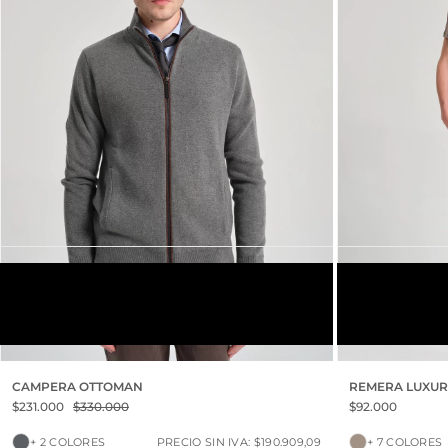
GRIS MELANGE OSCURO
VISON
S
M
L
XL
XXL
S
M
L
XL
XXL
CAMPERA OTTOMAN
REMERA LUXUR
$231.000
$330.000
$92.000
+ 2 COLORES
PRECIO SIN IVA: $190.909,09
+ 7 COLORES