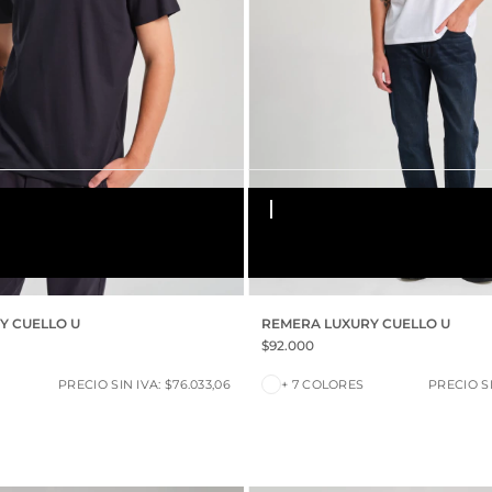
NO
S
M
L
XL
XXL
Y CUELLO U
REMERA LUXURY CUELLO U
$92.000
PRECIO SIN IVA: $76.033,06
+ 7 COLORES
PRECIO SI