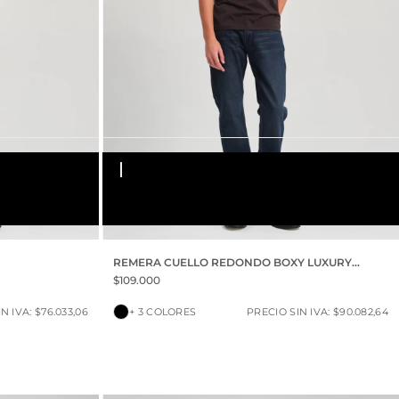
S
M
L
XL
XXL
REMERA CUELLO REDONDO BOXY LUXURY
TOUCH
$109.000
N IVA: $76.033,06
+ 3 COLORES
PRECIO SIN IVA: $90.082,64