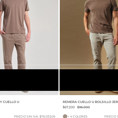
VISON
S
M
L
XL
XXL
Y CUELLO U
REMERA CUELLO U BOLSILLO JE
VINTAGE
$67.200
$96.000
PRECIO SIN IVA: $76.033,06
+ 4 COLORES
PRECIO S