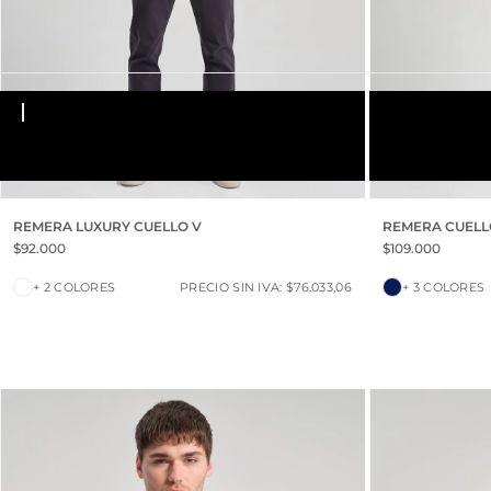
AZUL MARI
S
M
L
XL
XXL
S
M
L
XL
XXL
REMERA LUXURY CUELLO V
REMERA CUELL
TOUCH
$92.000
$109.000
+ 2 COLORES
PRECIO SIN IVA: $76.033,06
+ 3 COLORES
30% OFF