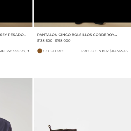
TABACO
S
M
L
XL
XXL
RSEY PESADO
PANTALON CINCO BOLSILLOS CORDEROY
VINTAGE
$138.600
$198.000
IN IVA: $55.537,19
+ 2 COLORES
PRECIO SIN IVA: $114.545,45