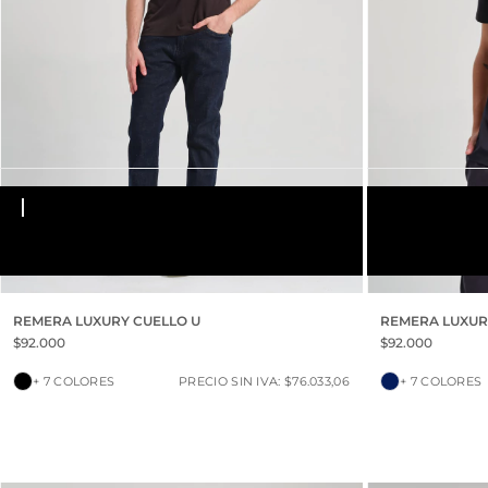
AZUL MARI
S
M
L
XL
XXL
S
M
L
XL
XXL
REMERA LUXURY CUELLO U
REMERA LUXUR
$92.000
$92.000
+ 7 COLORES
PRECIO SIN IVA: $76.033,06
+ 7 COLORES