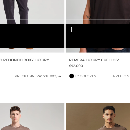
NO
S
M
L
XL
XXL
O REDONDO BOXY LUXURY
REMERA LUXURY CUELLO V
$92.000
PRECIO SIN IVA: $90.082,64
+ 2 COLORES
PRECIO SI
30% OFF