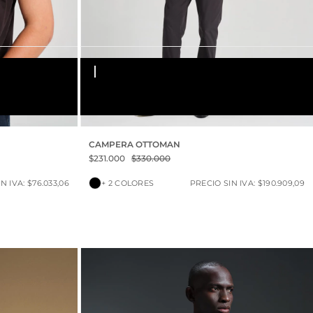
S
M
L
XL
XXL
CAMPERA OTTOMAN
$231.000
$330.000
N IVA: $76.033,06
+ 2 COLORES
PRECIO SIN IVA: $190.909,09