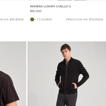
REMERA LUXURY CUELLO U
$92.000
N IVA: $181.818,18
+ 7 COLORES
PRECIO SIN IVA: $76.033,06
30% OFF