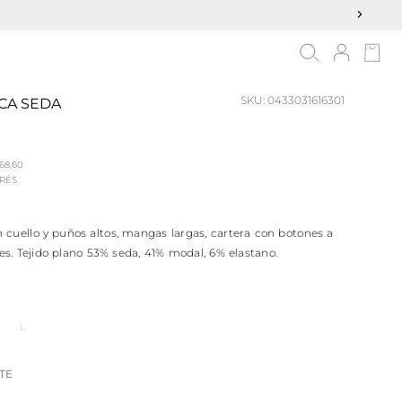
SKU:
0433031616301
ICA SEDA
68,60
ERÉS
cuello y puños altos, mangas largas, cartera con botones a
les. Tejido plano 53% seda, 41% modal, 6% elastano.
L
TE