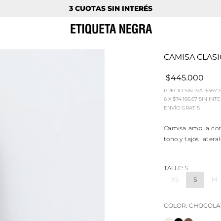
3 CUOTAS SIN INTERÉS
CAMISA CLAS
$445.000
PRECIO SIN IVA:
$367.7
6
X
$74.166,67
SIN INT
ENVÍO GRATIS
Camisa amplia con 
tono y tajos latera
TALLE:
S
XS
S
M
COLOR:
CHOCOLA