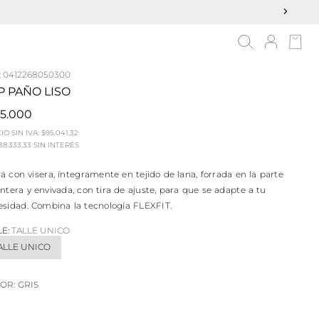
:
0412268050300
P PAÑO LISO
15.000
IO SIN IVA:
$95.041,32
38.333,33
SIN INTERÉS
a con visera, íntegramente en tejido de lana, forrada en la parte
ntera y envivada, con tira de ajuste, para que se adapte a tu
esidad. Combina la tecnología FLEXFIT.
LE:
TALLE UNICO
ALLE UNICO
OR:
GRIS