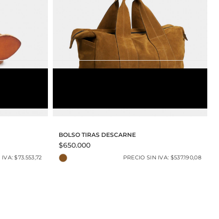
TABACO
TALLE UNICO
BOLSO TIRAS DESCARNE
$650.000
IVA: $73.553,72
PRECIO SIN IVA: $537.190,08