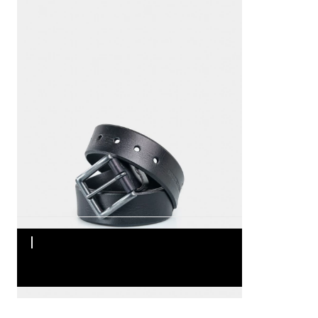
90
95
100
105