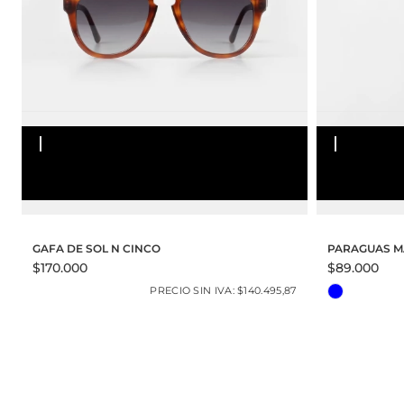
TALLE UNICO
TALLE UN
GAFA DE SOL N CINCO
PARAGUAS 
$170.000
$89.000
PRECIO SIN IVA: $140.495,87