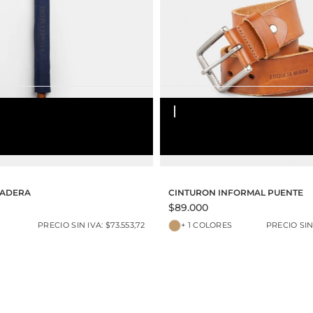
ICO
90
95
100
105
MADERA
CINTURON INFORMAL PUENTE
$89.000
PRECIO SIN IVA: $73.553,72
+ 1 COLORES
PRECIO SIN 