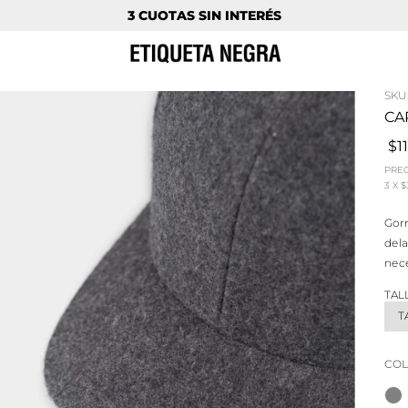
3 CUOTAS SIN INTERÉS
SKU
CA
$1
PREC
3
X
$
Gorr
dela
nec
TAL
T
COL