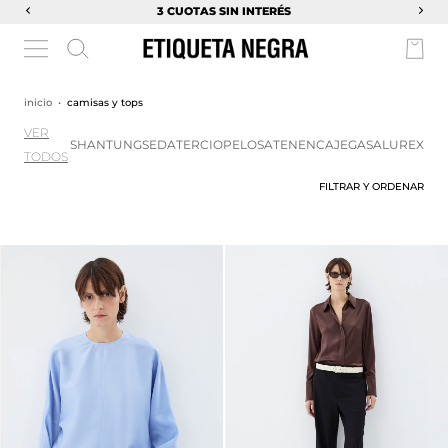
3 CUOTAS SIN INTERÉS
inicio
•
camisas y tops
VER
SHANTUNG
SEDA
TERCIOPELO
SATEN
ENCAJE
GASA
LUREX
TODOS
FILTRAR Y ORDENAR