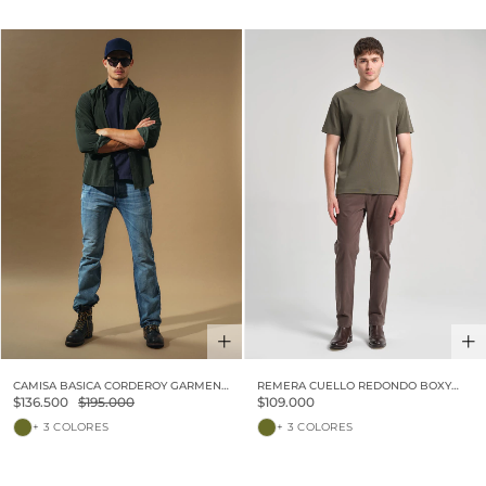
30% OFF
CAMISA BASICA CORDEROY GARMENT
REMERA CUELLO REDONDO BOXY
DYE VINTAGE
LUXURY TOUCH
$136.500
$195.000
$109.000
+ 3 COLORES
+ 3 COLORES