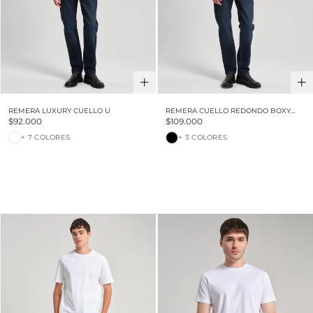
REMERA LUXURY CUELLO U
REMERA CUELLO REDONDO BOXY
LUXURY TOUCH
$92.000
$109.000
+ 7 COLORES
+ 3 COLORES
30% OFF