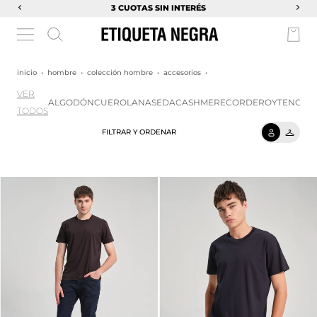
3 CUOTAS SIN INTERÉS
inicio
•
hombre
•
colección hombre
•
accesorios
•
VER
ALGODÓN
CUERO
LANA
SEDA
CASHMERE
CORDEROY
TENCEL
TODOS
FILTRAR Y ORDENAR