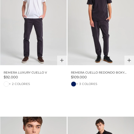
REMERA LUXURY CUELLO V
REMERA CUELLO REDONDO BOXY
LUXURY TOUCH
$92.000
$109.000
+ 2 COLORES
+ 3 COLORES
30% OFF