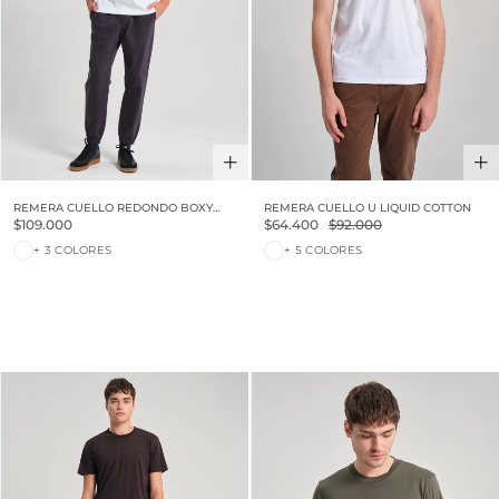
REMERA CUELLO REDONDO BOXY
REMERA CUELLO U LIQUID COTTON
LUXURY TOUCH
$109.000
$64.400
$92.000
+ 3 COLORES
+ 5 COLORES