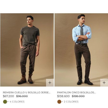
30% OFF
30% OFF
REMERA CUELLO U BOLSILLO JERSEY
PANTALON CINCO BOLSILLOS
PESADO VINTAGE
CORDEROY VINTAGE
$67.200
$96.000
$138.600
$198.000
+ 4 COLORES
+ 2 COLORES